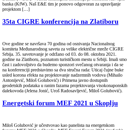
banka (KfW). Naš E&E tim je ponovo odgovoran za upravljanje
projektom […]
35ta CIGRE konferencija na Zlatiboru
Ove godine se navršava 70 godina od osnivanja Nacionalnog
komiteta Međunarodnog saveta za velike električne mreže CIGRE
Srbija. 35. savetovanje je održano od 03. do 08. oktobra 2021.
godine na Zlatiboru, poznatom turističkom mestu u Srbiji. Imali smo
čast i zadovoljstvo da budemo sponzori svečanog otvaranja i da se
na konferenciji predstavimo sa dva stručna rada: Uticaj čujne buke
usled korona efekta na projektovanje nadzemnih vodova (Mihailo
Antonijević, Miloš Golubović) i Primena javno dostupnih
geodetskih podataka u ranim fazama projektovanja visokonaponskih
dalekovoda (Jelena Jonić, Uroš Radosavljević, Miloš Golubović).
Energetski forum MEF 2021 u Skoplju
Miloš Golubović je učestvovao kao panelista na energetskom