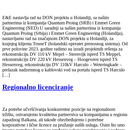
E&E nastavlja rad na DON projektu u Holandiji, sa našim
partnerima iz kompanija Quantum Proing (SRB) i Emmet Green
Engineering (NED) U saradnji sa našim partnerima iz kompanija
Quantum Proing (Srbija) i Emmet Green Engineering (Holandija),
nastavljamo rad na značajnom DON projektu u Holandiji, za
krajnjeg klijenta TenneT (holandski operater prenosnog sistema). Od
prve polovine 2023. godine radimo na izradi projektnih rešenja za
rekonstrukciju DV 110 kV Mepel – Steenvijk ispred TS Meppel,
rekonstrukciju DV 220 kV Hessenveg – Hoogeveen ispred TS
Hessenveg, rekonstrukciju DV 110kV Harculo – Weteringkade –
prelazak nadzemnog u kablovski vod na portalu ispred TS Harculo
[…]
Regionalno licenciranje
Za potrebe učvršćivanja konkurentne pozicije na regionalnom
tržištu, ostvarujemo kvalitetna partnerstva sa kompanijama u regionu
zapadnog Balkana, ali takođe obezbeđujemo i potrebne
korporativne i lične licence za pružanje naših usluga. Osim što smo