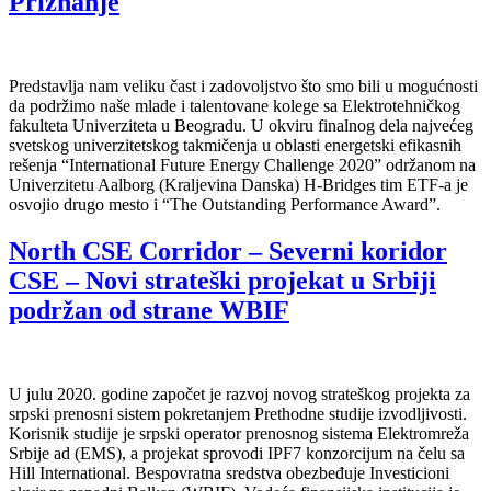
Priznanje
Predstavlja nam veliku čast i zadovoljstvo što smo bili u mogućnosti
da podržimo naše mlade i talentovane kolege sa Elektrotehničkog
fakulteta Univerziteta u Beogradu. U okviru finalnog dela najvećeg
svetskog univerzitetskog takmičenja u oblasti energetski efikasnih
rešenja “International Future Energy Challenge 2020” održanom na
Univerzitetu Aalborg (Kraljevina Danska) H-Bridges tim ETF-a je
osvojio drugo mesto i “The Outstanding Performance Award”.
North CSE Corridor – Severni koridor
CSE – Novi strateški projekat u Srbiji
podržan od strane WBIF
U julu 2020. godine započet je razvoj novog strateškog projekta za
srpski prenosni sistem pokretanjem Prethodne studije izvodljivosti.
Korisnik studije je srpski operator prenosnog sistema Elektromreža
Srbije ad (EMS), a projekat sprovodi IPF7 konzorcijum na čelu sa
Hill International. Bespovratna sredstva obezbeđuje Investicioni