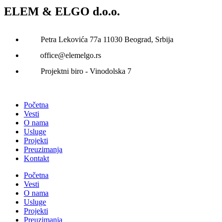
ELEM & ELGO d.o.o.
Petra Lekovića 77а 11030 Beograd, Srbija
office@elemelgo.rs
Projektni biro - Vinodolska 7
Početna
Vesti
O nama
Usluge
Projekti
Preuzimanja
Kontakt
Početna
Vesti
O nama
Usluge
Projekti
Preuzimanja