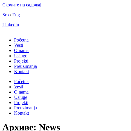
Скочите на садржај
Srp
/
Eng
Linkedin
Početna
Vesti
O nama
Usluge
Projekti
Preuzimanja
Kontakt
Početna
Vesti
O nama
Usluge
Projekti
Preuzimanja
Kontakt
Архиве:
News