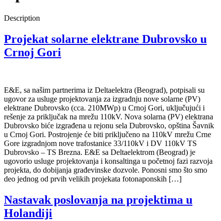
Description
Projekat solarne elektrane Dubrovsko u
Crnoj Gori
E&E, sa našim partnerima iz Deltaelektra (Beograd), potpisali su
ugovor za usluge projektovanja za izgradnju nove solarne (PV)
elektrane Dubrovsko (cca. 210MWp) u Crnoj Gori, uključujući i
rešenje za priključak na mrežu 110kV. Nova solarna (PV) elektrana
Dubrovsko biće izgrađena u rejonu sela Dubrovsko, opština Šavnik
u Crnoj Gori. Postrojenje će biti priključeno na 110kV mrežu Crne
Gore izgradnjom nove trafostanice 33/110kV i DV 110kV TS
Dubrovsko – TS Brezna. E&E sa Deltaelektrom (Beograd) je
ugovorio usluge projektovanja i konsaltinga u početnoj fazi razvoja
projekta, do dobijanja građevinske dozvole. Ponosni smo što smo
deo jednog od prvih velikih projekata fotonaponskih […]
Nastavak poslovanja na projektima u
Holandiji