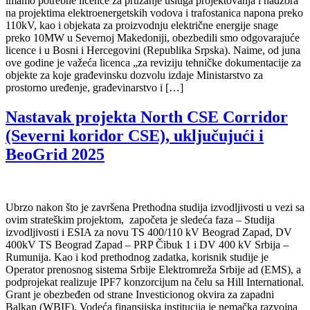
imamo potrebne licence za pružanje usluga projektovanja i nadzora
na projektima elektroenergetskih vodova i trafostanica napona preko
110kV, kao i objekata za proizvodnju električne energije snage
preko 10MW u Severnoj Makedoniji, obezbedili smo odgovarajuće
licence i u Bosni i Hercegovini (Republika Srpska). Naime, od juna
ove godine je važeća licenca „za reviziju tehničke dokumentacije za
objekte za koje građevinsku dozvolu izdaje Ministarstvo za
prostorno uređenje, građevinarstvo i […]
Nastavak projekta North CSE Corridor
(Severni koridor CSE), uključujući i
BeoGrid 2025
Ubrzo nakon što je završena Prethodna studija izvodljivosti u vezi sa
ovim strateškim projektom, započeta je sledeća faza – Studija
izvodljivosti i ESIA za novu TS 400/110 kV Beograd Zapad, DV
400kV TS Beograd Zapad – PRP Čibuk 1 i DV 400 kV Srbija –
Rumunija. Kao i kod prethodnog zadatka, korisnik studije je
Operator prenosnog sistema Srbije Elektromreža Srbije ad (EMS), a
podprojekat realizuje IPF7 konzorcijum na čelu sa Hill International.
Grant je obezbeđen od strane Investicionog okvira za zapadni
Balkan (WBIF). Vodeća finansijska institucija je nemačka razvojna