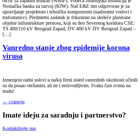
okvir za zapadni Balkan (WBIF). Vodeća finansijska institucija je
Nemačka banka za razvoj (KfW). Naš E&E tim odgovoran je za
upravljanje projektom i tehničku komponentu (nadzemni vodovi i
trafostanice). Predmetni zadatak je fokusiran na sledeće planirane
objekte infrastrukture prenosa, koji su deo Severnog koridora CSE:
TS 400/110 kV Beograd Zapad, DV 400 kV DV Beograd Zapad –
[…]
Vanredno stanje zbog epidemije korona
virusa
Izmenjeni radni uslovi u našoj firmi usled vanrednih okolnosti učinili
su da posao otežanim, ali ne i neizvodljivim. Svaka čast svima na
trudu!
←
старији
Imate ideju za saradnju i partnerstvo?
Kontaktirajte nas