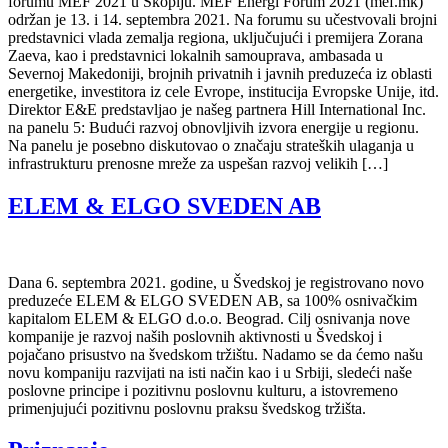
forumu MEF 2021 u Skoplju. MEF Energi Forum 2021 (mef.mk)
održan je 13. i 14. septembra 2021. Na forumu su učestvovali brojni
predstavnici vlada zemalja regiona, uključujući i premijera Zorana
Zaeva, kao i predstavnici lokalnih samouprava, ambasada u
Severnoj Makedoniji, brojnih privatnih i javnih preduzeća iz oblasti
energetike, investitora iz cele Evrope, institucija Evropske Unije, itd.
Direktor E&E predstavljao je našeg partnera Hill International Inc.
na panelu 5: Budući razvoj obnovljivih izvora energije u regionu.
Na panelu je posebno diskutovao o značaju strateških ulaganja u
infrastrukturu prenosne mreže za uspešan razvoj velikih […]
ELEM & ELGO SVEDEN AB
Dana 6. septembra 2021. godine, u Švedskoj je registrovano novo
preduzeće ELEM & ELGO SVEDEN AB, sa 100% osnivačkim
kapitalom ELEM & ELGO d.o.o. Beograd. Cilj osnivanja nove
kompanije je razvoj naših poslovnih aktivnosti u Švedskoj i
pojačano prisustvo na švedskom tržištu. Nadamo se da ćemo našu
novu kompaniju razvijati na isti način kao i u Srbiji, sledeći naše
poslovne principe i pozitivnu poslovnu kulturu, a istovremeno
primenjujući pozitivnu poslovnu praksu švedskog tržišta.