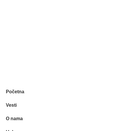
ELEM & ELGO d.o.o.
Petra Lekovića 77а 11030 Beograd, Srbija
office@elemelgo.rs
Projektni biro - Vinodolska 7
Početna
Vesti
O nama