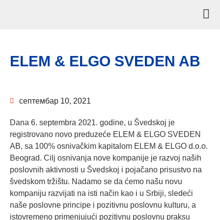
ELEM & ELGO SVEDEN AB
септембар 10, 2021
Dana 6. septembra 2021. godine, u Švedskoj je
registrovano novo preduzeće ELEM & ELGO SVEDEN
AB, sa 100% osnivačkim kapitalom ELEM & ELGO d.o.o.
Beograd. Cilj osnivanja nove kompanije je razvoj naših
poslovnih aktivnosti u Švedskoj i pojačano prisustvo na
švedskom tržištu. Nadamo se da ćemo našu novu
kompaniju razvijati na isti način kao i u Srbiji, sledeći
naše poslovne principe i pozitivnu poslovnu kulturu, a
istovremeno primenjujući pozitivnu poslovnu praksu