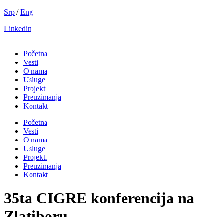
Скочите
Srp
/
Eng
на
Linkedin
садржај
Početna
Vesti
O nama
Usluge
Projekti
Preuzimanja
Kontakt
Početna
Vesti
O nama
Usluge
Projekti
Preuzimanja
Kontakt
35ta CIGRE konferencija na
Zlatiboru