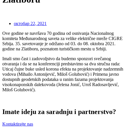
октобар 22, 2021
Ove godine se navršava 70 godina od osnivanja Nacionalnog
komiteta Međunarodnog saveta za velike električne mreže CIGRE
Srbija. 35. savetovanje je održano od 03. do 08. oktobra 2021.
godine na Zlatiboru, poznatom turističkom mestu u Srbiji.
Imali smo čast i zadovoljstvo da budemo sponzori svečanog
otvaranja i da se na konferenciji predstavimo sa dva stručna rada:
Uticaj čujne buke usled korona efekta na projektovanje nadzemnih
vodova (Mihailo Antonijević, Miloš Golubović) i Primena javno
dostupnih geodetskih podataka u ranim fazama projektovanja
visokonaponskih dalekovoda (Jelena Jonić, Uroš Radosavljević,
Miloš Golubović).
Imate ideju za saradnju i partnerstvo?
Kontaktirajte nas