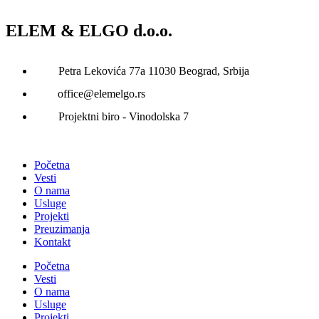
ELEM & ELGO d.o.o.
Petra Lekovića 77а 11030 Beograd, Srbija
office@elemelgo.rs
Projektni biro - Vinodolska 7
Početna
Vesti
O nama
Usluge
Projekti
Preuzimanja
Kontakt
Početna
Vesti
O nama
Usluge
Projekti