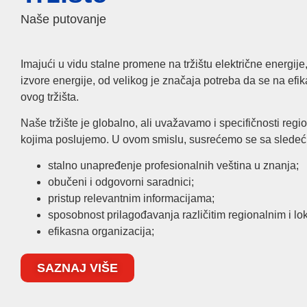
Naše putovanje
Imajući u vidu stalne promene na tržištu električne energij
izvore energije, od velikog je značaja potreba da se na ef
ovog tržišta.
Naše tržište je globalno, ali uvažavamo i specifičnosti region
kojima poslujemo. U ovom smislu, susrećemo se sa sledeć
stalno unapređenje profesionalnih veština u znanja;
obučeni i odgovorni saradnici;
pristup relevantnim informacijama;
sposobnost prilagođavanja različitim regionalnim i lok
efikasna organizacija;
SAZNAJ VIŠE