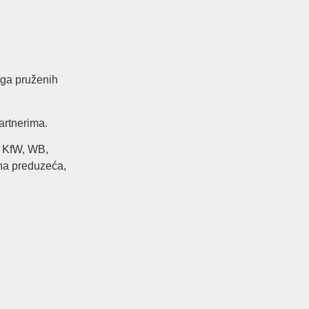
ega pruženih
artnerima.
, KfW, WB,
vna preduzeća,