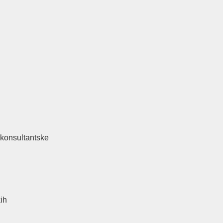
 konsultantske
kih