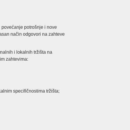
e, povećanje potrošnje i nove
ikasan način odgovori na zahteve
alnih i lokalnih tržišta na
im zahtevima:
alnim specifičnostima tržišta;