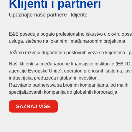
Klijenti i partneri
Upoznajte naše partnere i klijente
E&E poseduje bogato profesionalno iskustvo u okviru ops
usluga, stečeno na lokalnim i međunarodnim projektima.
Težimo razvoju dugoročnih poslovnih veza sa klijentima i p
Naši klijenti su međunarodne finansijske institucije (EBRD
agencije Evropske Unije), operatori prenosnih sistema, ja
industrijska preduzeća i globalni investitori.
Razvijamo partnerstva sa brojnim kompanijama, od malih
specijalizovanih kompanija do globalnih korporacija.
SAZNAJ VIŠE