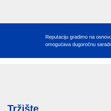
Reputaciju gradimo na osnovu 
omogućava dugoročnu saradnju
Tržište