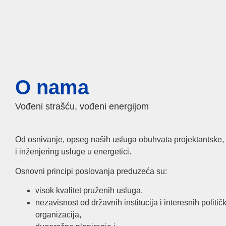
O nama
Vođeni strašću, vođeni energijom
Od osnivanje, opseg naših usluga obuhvata projektantske,
i inženjering usluge u energetici.
Osnovni principi poslovanja preduzeća su:
visok kvalitet pruženih usluga,
nezavisnost od državnih institucija i interesnih politič
organizacija,