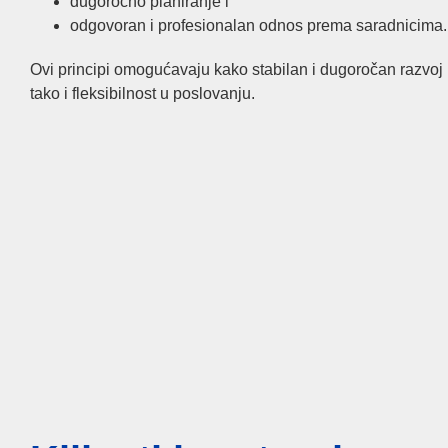
dugoročno planiranje i
odgovoran i profesionalan odnos prema saradnicima.
Ovi principi omogućavaju kako stabilan i dugoročan razvoj
tako i fleksibilnost u poslovanju.