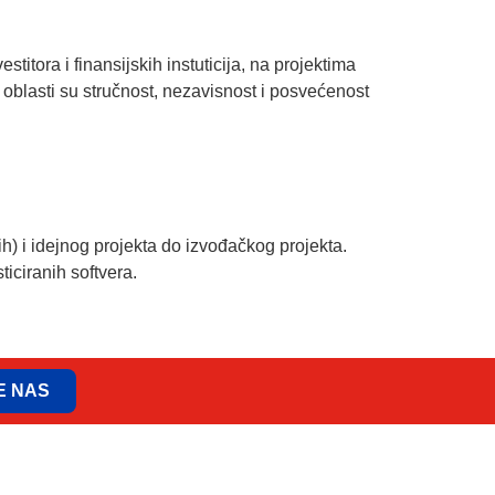
a i finansijskih instuticija, na projektima
j oblasti su stručnost, nezavisnost i posvećenost
 i idejnog projekta do izvođačkog projekta.
iciranih softvera.
E NAS