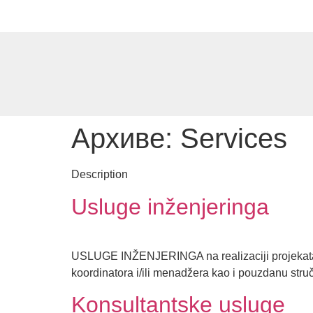
Srp
/
Eng
Архиве:
Services
Description
Usluge inženjeringa
USLUGE INŽENJERINGA na realizaciji projekata u 
koordinatora i/ili menadžera kao i pouzdanu stru
Konsultantske usluge