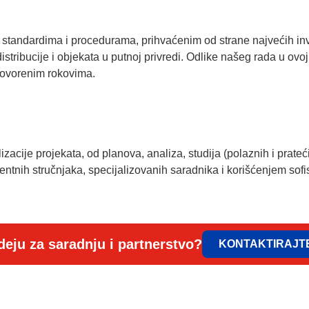
ima i procedurama, prihvaćenim od strane najvećih investitor
istribucije i objekata u putnoj privredi. Odlike našeg rada u ovo
govorenim rokovima.
projekata, od planova, analiza, studija (polaznih i pratećih)
nih stručnjaka, specijalizovanih saradnika i korišćenjem sofist
deju za saradnju i partnerstvo?
KONTAKTIRAJT