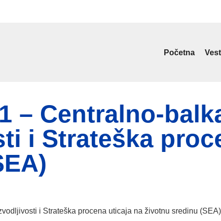
Početna
Vest
– Centralno-balka
sti i Strateška proc
SEA)
odljivosti i Strateška procena uticaja na životnu sredinu (SEA