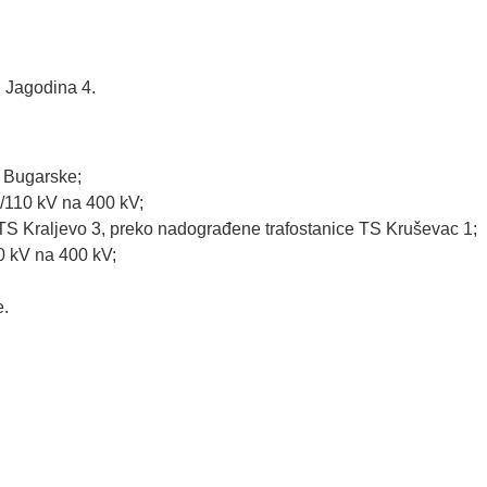
 Jagodina 4.
i Bugarske;
/110 kV na 400 kV;
TS Kraljevo 3, preko nadograđene trafostanice TS Kruševac 1;
0 kV na 400 kV;
e.