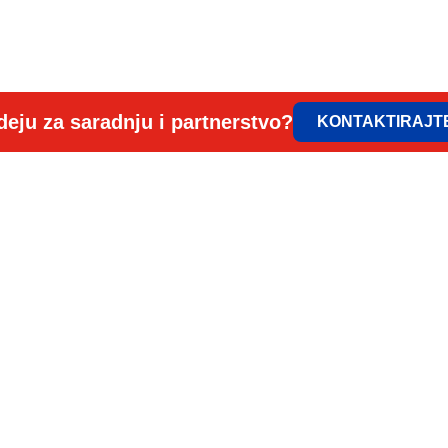
deju za saradnju i partnerstvo?
KONTAKTIRAJT
ELEM & ELGO d.o.
Petra Lekovića 77а
office@elemelgo.rs
Projektni biro - Vin