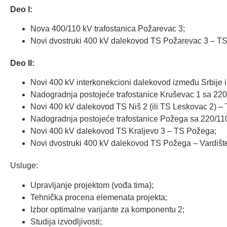
Deo I:
Nova 400/110 kV trafostanica Požarevac 3;
Novi dvostruki 400 kV dalekovod TS Požarevac 3 – TS
Deo II:
Novi 400 kV interkonekcioni dalekovod između Srbije 
Nadogradnja postojeće trafostanice Kruševac 1 sa 220
Novi 400 kV dalekovod TS Niš 2 (ili TS Leskovac 2) – 
Nadogradnja postojeće trafostanice Požega sa 220/11
Novi 400 kV dalekovod TS Kraljevo 3 – TS Požega;
Novi dvostruki 400 kV dalekovod TS Požega – Vardišt
Usluge:
Upravljanje projektom (vođa tima);
Tehnička procena elemenata projekta;
Izbor optimalne varijante za komponentu 2;
Studija izvodljivosti;