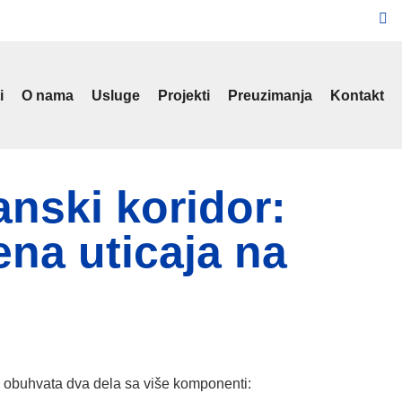
i
O nama
Usluge
Projekti
Preuzimanja
Kontakt
nski koridor:
ena uticaja na
) obuhvata dva dela sa više komponenti: