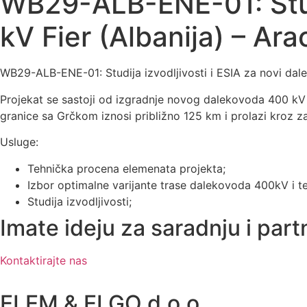
WB29-ALB-ENE-01: Studi
kV Fier (Albanija) – Ar
WB29-ALB-ENE-01: Studija izvodljivosti i ESIA za novi dal
Projekat se sastoji od izgradnje novog dalekovoda 400 kV o
granice sa Grčkom iznosi približno 125 km i prolazi kroz za
Usluge:
Tehnička procena elemenata projekta;
Izbor optimalne varijante trase dalekovoda 400kV i te
Studija izvodljivosti;
Imate ideju za saradnju i par
Kontaktirajte nas
ELEM & ELGO d.o.o.