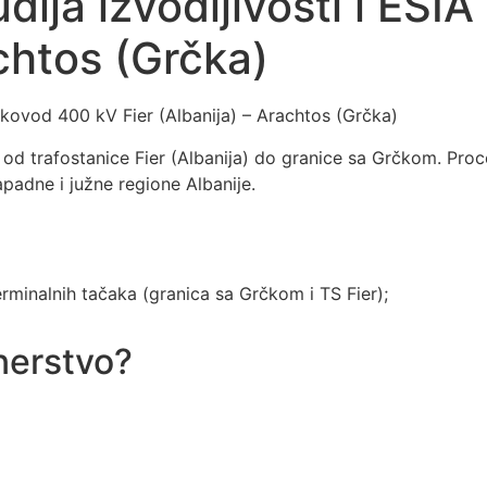
ja izvodljivosti i ESIA
achtos (Grčka)
ekovod 400 kV Fier (Albanija) – Arachtos (Grčka)
d trafostanice Fier (Albanija) do granice sa Grčkom. Proce
padne i južne regione Albanije.
rminalnih tačaka (granica sa Grčkom i TS Fier);
tnerstvo?