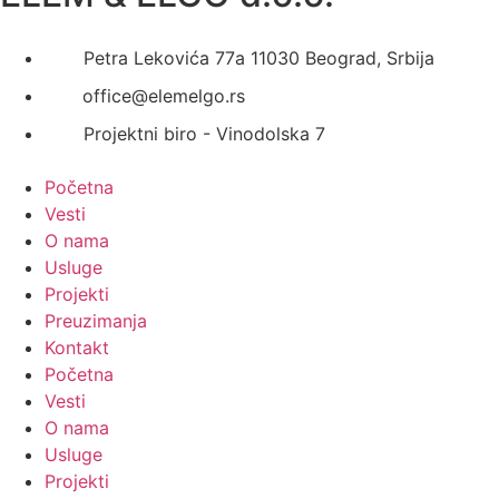
Petra Lekovića 77а 11030 Beograd, Srbija
office@elemelgo.rs
Projektni biro - Vinodolska 7
Početna
Vesti
O nama
Usluge
Projekti
Preuzimanja
Kontakt
Početna
Vesti
O nama
Usluge
Projekti