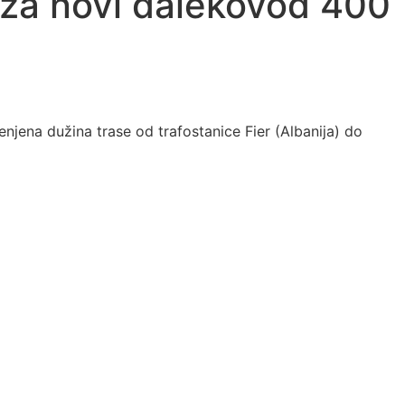
 za novi dalekovod 400
njena dužina trase od trafostanice Fier (Albanija) do