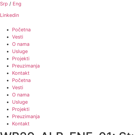
Скочите
Srp
/
Eng
на
Linkedin
садржај
Početna
Vesti
O nama
Usluge
Projekti
Preuzimanja
Kontakt
Početna
Vesti
O nama
Usluge
Projekti
Preuzimanja
Kontakt