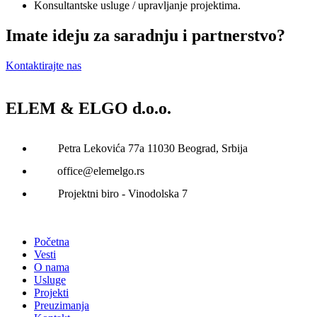
Konsultantske usluge / upravljanje projektima.
Imate ideju za saradnju i partnerstvo?
Kontaktirajte nas
ELEM & ELGO d.o.o.
Petra Lekovića 77а 11030 Beograd, Srbija
office@elemelgo.rs
Projektni biro - Vinodolska 7
Početna
Vesti
O nama
Usluge
Projekti
Preuzimanja