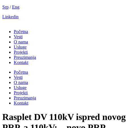
Скочите
Srp
/
Eng
на
Linkedin
садржај
Početna
Vesti
O nama
Usluge
Projekti
Preuzimanja
Kontakt
Početna
Vesti
O nama
Usluge
Projekti
Preuzimanja
Kontakt
Rasplet DV 110kV ispred novog
PRP-a 110kV: – novo PRP