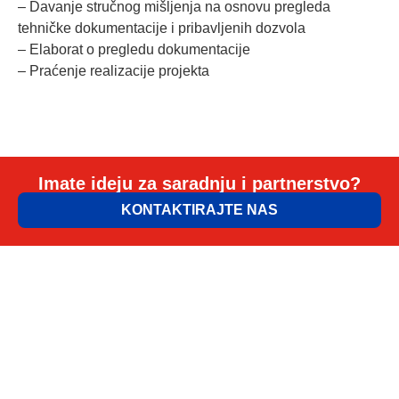
– Davanje stručnog mišljenja na osnovu pregleda
tehničke dokumentacije i pribavljenih dozvola
– Elaborat o pregledu dokumentacije
– Praćenje realizacije projekta
Imate ideju za saradnju i partnerstvo?
KONTAKTIRAJTE NAS
ELEM & ELGO d.o.o.
Petra Lekovića 77а 11030 Beograd, Srbija