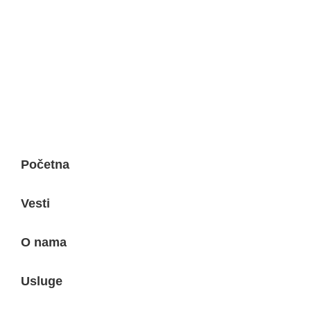
office@elemelgo.rs
Projektni biro - Vinodolska 7
Početna
Vesti
O nama
Usluge