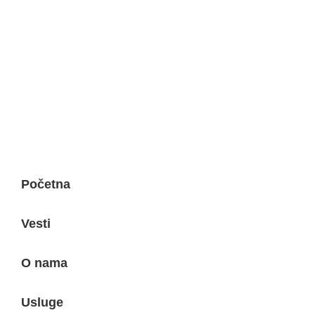
Početna
Vesti
O nama
Usluge