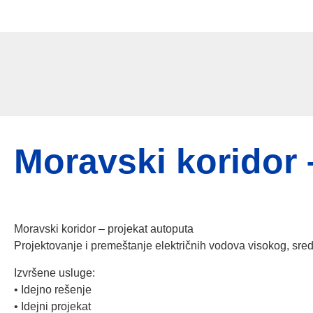
Srp
/
Eng
Moravski koridor 
Moravski koridor – projekat autoputa
Projektovanje i premeštanje električnih vodova visokog, sred
Izvršene usluge:
• Idejno rešenje
• Idejni projekat