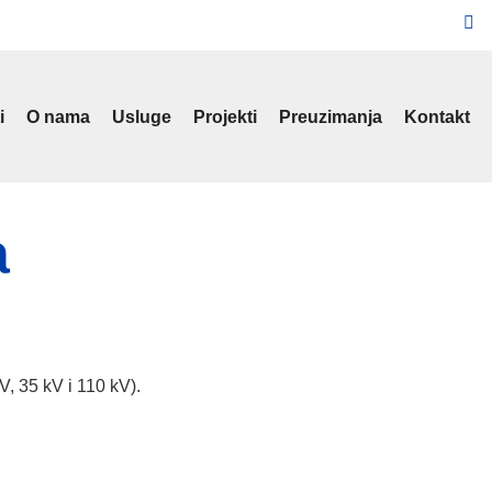
i
O nama
Usluge
Projekti
Preuzimanja
Kontakt
a
V, 35 kV i 110 kV).