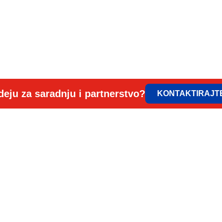
deju za saradnju i partnerstvo?
KONTAKTIRAJT
ELEM & ELGO d.o.
Petra Lekovića 77а
office@elemelgo.rs