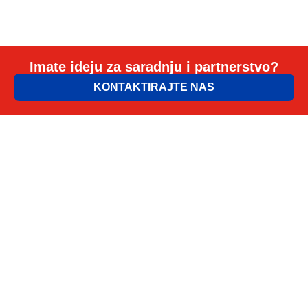
Imate ideju za saradnju i partnerstvo?
KONTAKTIRAJTE NAS
ELEM & ELGO d.o.o.
Petra Lekovića 77а 11030 Beograd, Srbija
office@elemelgo.rs
Projektni biro - Vinodolska 7