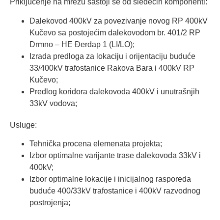
Priključenje na mrežu sastoji se od sledećih komponenti:
Dalekovod 400kV za povezivanje novog RP 400kV
Kučevo sa postojećim dalekovodom br. 401/2 RP
Drmno – HE Đerdap 1 (LI/LO);
Izrada predloga za lokaciju i orijentaciju buduće
33/400kV trafostanice Rakova Bara i 400kV RP
Kučevo;
Predlog koridora dalekovoda 400kV i unutrašnjih
33kV vodova;
Usluge:
Tehnička procena elemenata projekta;
Izbor optimalne varijante trase dalekovoda 33kV i
400kV;
Izbor optimalne lokacije i inicijalnog rasporeda
buduće 400/33kV trafostanice i 400kV razvodnog
postrojenja;