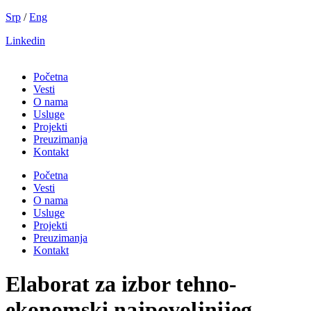
Скочите
Srp
/
Eng
на
Linkedin
садржај
Početna
Vesti
O nama
Usluge
Projekti
Preuzimanja
Kontakt
Početna
Vesti
O nama
Usluge
Projekti
Preuzimanja
Kontakt
Elaborat za izbor tehno-
ekonomski najpovoljnijeg