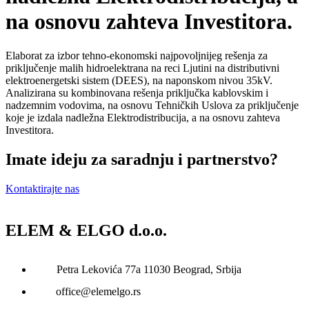
na osnovu zahteva Investitora.
Elaborat za izbor tehno-ekonomski najpovoljnijeg rešenja za
priključenje malih hidroelektrana na reci Ljutini na distributivni
elektroenergetski sistem (DEES), na naponskom nivou 35kV.
Analizirana su kombinovana rešenja priključka kablovskim i
nadzemnim vodovima, na osnovu Tehničkih Uslova za priključenje
koje je izdala nadležna Elektrodistribucija, a na osnovu zahteva
Investitora.
Imate ideju za saradnju i partnerstvo?
Kontaktirajte nas
ELEM & ELGO d.o.o.
Petra Lekovića 77а 11030 Beograd, Srbija
office@elemelgo.rs