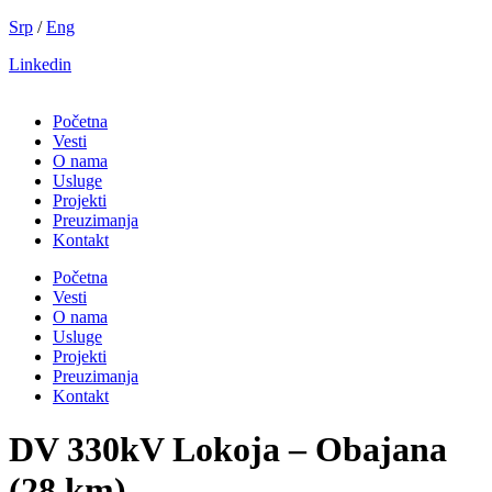
Скочите
Srp
/
Eng
на
Linkedin
садржај
Početna
Vesti
O nama
Usluge
Projekti
Preuzimanja
Kontakt
Početna
Vesti
O nama
Usluge
Projekti
Preuzimanja
Kontakt
DV 330kV Lokoja – Obajana
(28 km)