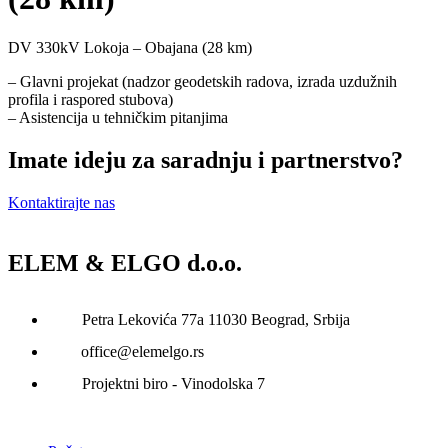
DV 330kV Lokoja – Obajana (28 km)
– Glavni projekat (nadzor geodetskih radova, izrada uzdužnih
profila i raspored stubova)
– Asistencija u tehničkim pitanjima
Imate ideju za saradnju i partnerstvo?
Kontaktirajte nas
ELEM & ELGO d.o.o.
Petra Lekovića 77а 11030 Beograd, Srbija
office@elemelgo.rs
Projektni biro - Vinodolska 7