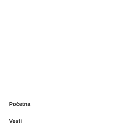
ELEM & ELGO d.o.o.
Petra Lekovića 77а 11030 Beograd, Srbija
office@elemelgo.rs
Projektni biro - Vinodolska 7
Početna
Vesti