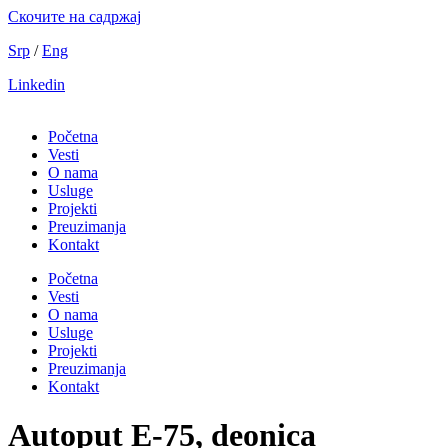
Скочите на садржај
Srp
/
Eng
Linkedin
Početna
Vesti
O nama
Usluge
Projekti
Preuzimanja
Kontakt
Početna
Vesti
O nama
Usluge
Projekti
Preuzimanja
Kontakt
Autoput E-75, deonica