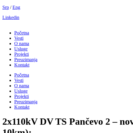
Скочите
Srp
/
Eng
на
Linkedin
садржај
Početna
Vesti
O nama
Usluge
Projekti
Preuzimanja
Kontakt
Početna
Vesti
O nama
Usluge
Projekti
Preuzimanja
Kontakt
2x110kV DV TS Pančevo 2 – nov
10km);