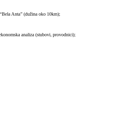
“Bela Anta” (dužina oko 10km);
oekonomska analiza (stubovi, provodnici);