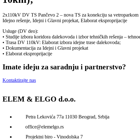
2x110kV DV TS Pančevo 2 – nova TS za konekciju sa vetroparkom 
Idejno rešenje, Idejni i Glavni projekat, Elaborat eksproprijacije
Usluge (DV deo):
• Studije izbora koridora dalekovoda i izbor tehničkih rešenja – tehn
• Trasa DV 110kV: Elaborat izbora idejne trase dalekovoda;
• Dokumentacija za Idejni i Glavni projekat
• Elaborat eksproprijacije
Imate ideju za saradnju i partnerstvo?
Kontaktirajte nas
ELEM & ELGO d.o.o.
Petra Lekovića 77а 11030 Beograd, Srbija
office@elemelgo.rs
Projektni biro - Vinodolska 7