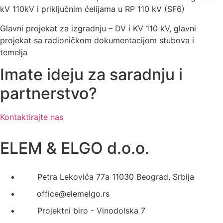
kV 110kV i priključnim ćelijama u RP 110 kV (SF6)
Glavni projekat za izgradnju – DV i KV 110 kV, glavni
projekat sa radioničkom dokumentacijom stubova i
temelja
Imate ideju za saradnju i
partnerstvo?
Kontaktirajte nas
ELEM & ELGO d.o.o.
Petra Lekovića 77а 11030 Beograd, Srbija
office@elemelgo.rs
Projektni biro - Vinodolska 7