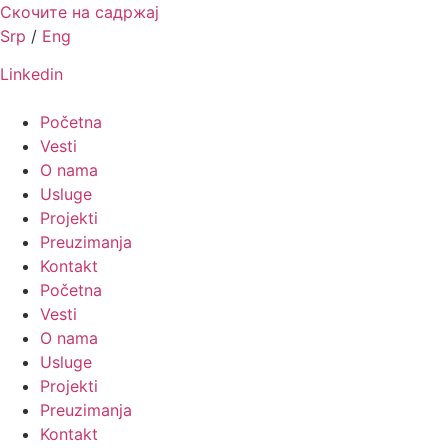
Скочите на садржај
Srp
/
Eng
Linkedin
Početna
Vesti
O nama
Usluge
Projekti
Preuzimanja
Kontakt
Početna
Vesti
O nama
Usluge
Projekti
Preuzimanja
Kontakt