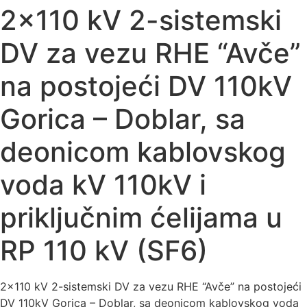
2×110 kV 2-sistemski
DV za vezu RHE “Avče”
na postojeći DV 110kV
Gorica – Doblar, sa
deonicom kablovskog
voda kV 110kV i
priključnim ćelijama u
RP 110 kV (SF6)
2×110 kV 2-sistemski DV za vezu RHE “Avče” na postojeći
DV 110kV Gorica – Doblar, sa deonicom kablovskog voda