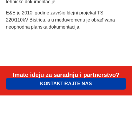
tehničke dokumentacije.
E&E je 2010. godine završio Idejni projekat TS
220/110kV Bistrica, a u međuvremenu je obrađivana
neophodna planska dokumentacija.
Imate ideju za saradnju i partnerstvo?
KONTAKTIRAJTE NAS
ELEM & ELGO d.o.o.