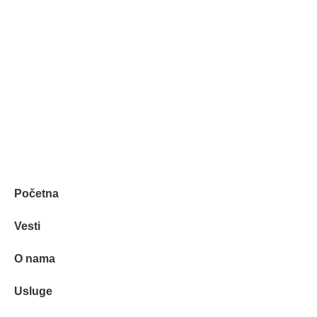
Petra Lekovića 77а 11030 Beograd, Srbija
office@elemelgo.rs
Projektni biro - Vinodolska 7
Početna
Vesti
O nama
Usluge