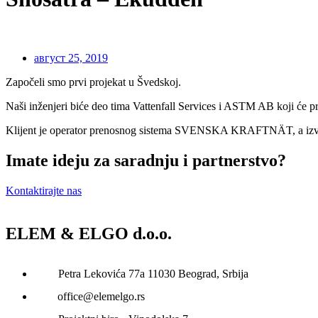
август 25, 2019
Započeli smo prvi projekat u Švedskoj.
Naši inženjeri biće deo tima Vattenfall Services i ASTM AB koji će
Klijent je operator prenosnog sistema SVENSKA KRAFTNÄT, a izv
Imate ideju za saradnju i partnerstvo?
Kontaktirajte nas
ELEM & ELGO d.o.o.
Petra Lekovića 77а 11030 Beograd, Srbija
office@elemelgo.rs