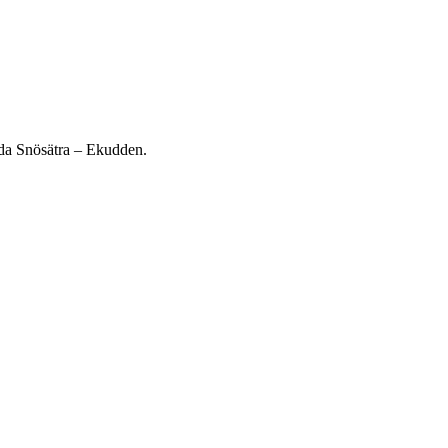
oda Snösätra – Ekudden.