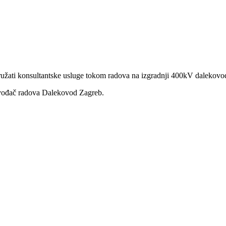
 pružati konsultantske usluge tokom radova na izgradnji 400kV dalekov
ođač radova Dalekovod Zagreb.