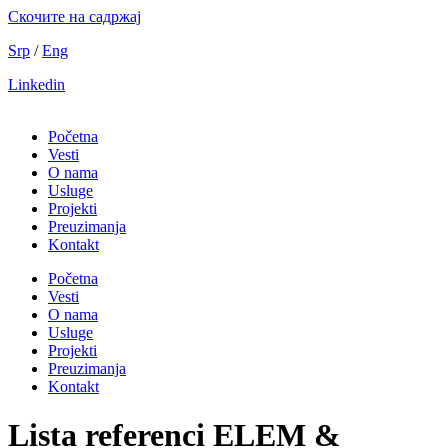
Скочите на садржај
Srp
/
Eng
Linkedin
Početna
Vesti
O nama
Usluge
Projekti
Preuzimanja
Kontakt
Početna
Vesti
O nama
Usluge
Projekti
Preuzimanja
Kontakt
Lista referenci ELEM &