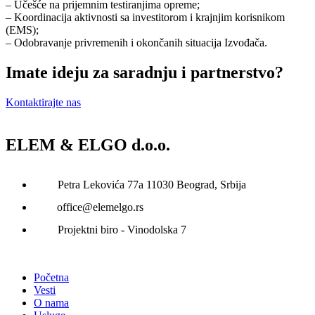
– Učešće na prijemnim testiranjima opreme;
– Koordinacija aktivnosti sa investitorom i krajnjim korisnikom
(EMS);
– Odobravanje privremenih i okončanih situacija Izvođača.
Imate ideju za saradnju i partnerstvo?
Kontaktirajte nas
ELEM & ELGO d.o.o.
Petra Lekovića 77а 11030 Beograd, Srbija
office@elemelgo.rs
Projektni biro - Vinodolska 7
Početna
Vesti
O nama