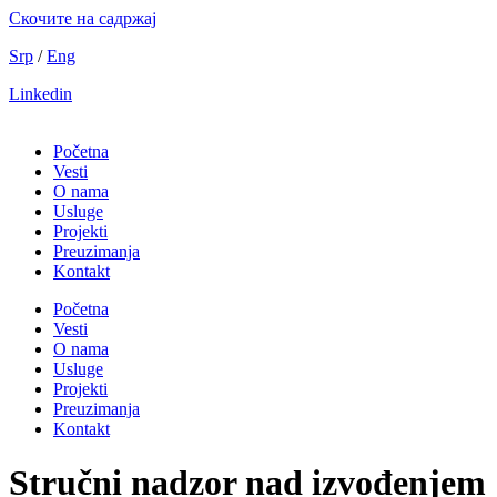
Скочите на садржај
Srp
/
Eng
Linkedin
Početna
Vesti
O nama
Usluge
Projekti
Preuzimanja
Kontakt
Početna
Vesti
O nama
Usluge
Projekti
Preuzimanja
Kontakt
Stručni nadzor nad izvođenjem