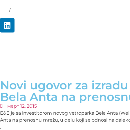
Srp
/
Eng
Novi ugovor za izradu
Bela Anta na prenos
март 12, 2015
E&E je sa investitorom novog vetroparka Bela Anta (Well
Anta na prenosnu mrežu, u delu koji se odnosi na dalek
.