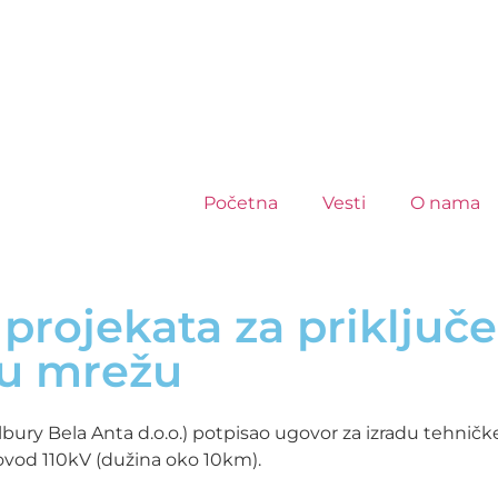
Početna
Vesti
O nama
 projekata za priključ
nu mrežu
bury Bela Anta d.o.o.) potpisao ugovor za izradu tehnič
ovod 110kV (dužina oko 10km).