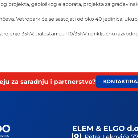
 projekta, geološkog elaborata, projekta za građevinsku 
 Pančeva. Vetropark će se sastojati od oko 40 jedinica, u
trojenje 35kV, trafostanicu 110/35kV i priključno razvo
eju za saradnju i partnerstvo?
KONTAKTIRA
ELEM & ELGO d.o
Petra Lekovića 77