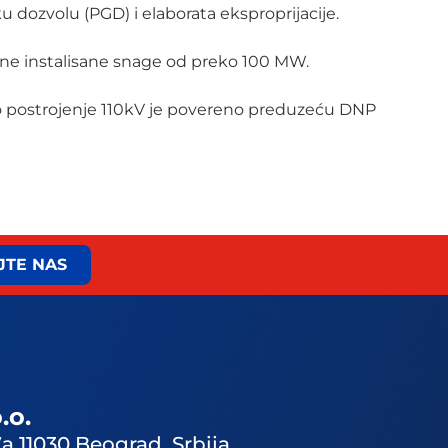
dozvolu (PGD) i elaborata eksproprijacije.
kupne instalisane snage od preko 100 MW.
dno postrojenje 110kV je povereno preduzeću DNP
JTE NAS
.o.
а 11030 Beograd, Srbija