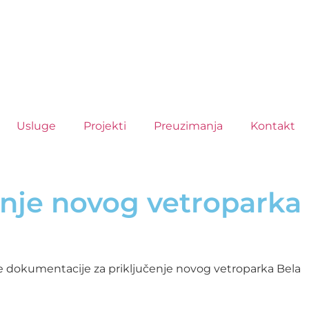
Usluge
Projekti
Preuzimanja
Kontakt
enje novog vetroparka
ke dokumentacije za priključenje novog vetroparka Bela