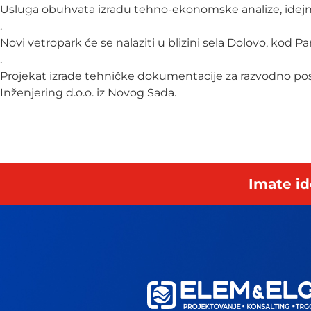
Usluga obuhvata izradu tehno-ekonomske analize, idejnog
.
Novi vetropark će se nalaziti u blizini sela Dolovo, kod
.
Projekat izrade tehničke dokumentacije za razvodno pos
Inženjering d.o.o. iz Novog Sada.
Imate id